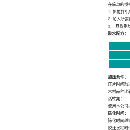
在简单的搅
1. 把搅拌
2. 加入
3.一旦得
胶水配方：
施压条件：
压片时间取
木材品种比
活性期：
使用本公司
陈化时间：
陈化时间越
胶还发粘时