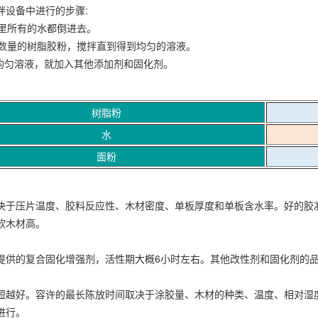
拌设备中进行的步骤:
机里所有的水都倒进去。
所需数量的树脂胶粉，搅拌直到得到均匀的溶液。
到均匀溶液，就加入其他添加剂和固化剂。
树脂粉
水
面粉
决于压片温度、胶料反应性、木材密度、单板厚度和单板含水率。好的胶凝温
软木材高。
提供的复合固化增强剂，活性期大概6小时左右。其他改性剂和固化剂的
短越好。容许的最长陈放时间取决于涂胶量、木材的种类、温度、相对湿
进行。