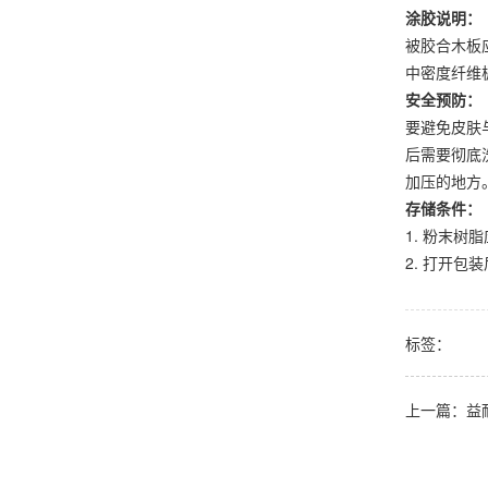
涂胶说明：
被胶合木板
中密度纤维
安全预防：
要避免皮肤
后需要彻底
加压的地方
存储条件：
1. 粉末
2. 打开包
标签：
上一篇：益