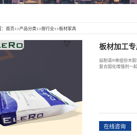
置：
首页
>>
产品分类
>>
按行业
>>
板材家具
板材加工专
益耐诺®单组份木
复合固化增强剂一
在线咨询