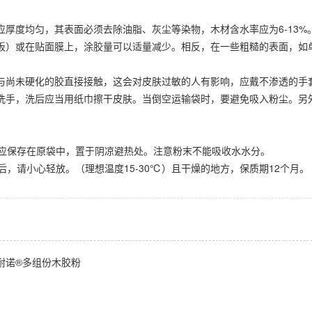
应厚度均匀，其表面必须去除油脂、灰尘等染物，木材含水率应为6-13%。胶
板）或在贴面膜上，涂胶量可以适量减少。相反，在一些粗糙的表面，如
与尚未硬化的胶直接接触，这会对皮肤过敏的人有影响，应戴不渗透的手
洗手，洗后应当用纸巾擦干皮肤。当倒空运输袋时，要避免吸入粉尘。另
。
树脂应保存在原袋中，置于阴凉避热处。注意粉末不能吸收水水分。
装后，请小心轻放。（理想温度15-30℃）且干燥的地方，保质期12个月。
耐诺®多组份木胶粉