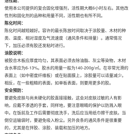
活性期：
使用本公司提供的复合固化增强剂，活性期大概6小时左右。其他改
性剂和固化剂的品种和用量不同，活性期也有所不同。
陈化时间：
陈化时间越短越好。容许的最长陈放时间取决于涂胶量、木材的种
类、温度、相对湿度及气流速度（通风条件和排量）。通常情况
下，加压必须有胶还发粘时进行。
涂胶说明：
被胶合木板应厚度均匀，其表面必须去除油脂、灰尘等染物，木材
含水率应为6-13%。胶水的用量一般为140‐200g/㎡。在非常光滑的
表面上（如中密度纤维板）或在贴面膜上，涂胶量可以适量减少。
相反，在一些粗糙的表面，如单板表面，则要用更多的胶。
安全预防：
要避免皮肤与尚未硬化的胶直接接触，这会对皮肤过敏的人有影
响，应戴不渗透的手套，同样地，要注意眼睛的保护以防溅入眼
中。在饭前及工作后需要彻底洗手，洗后应当用纸巾擦干皮肤。当
倒空运输袋时，要避免吸入粉尘。另外良条的通风条件是很重要
的，尤其是在拌胶、涂胶、装载和加压的地方。