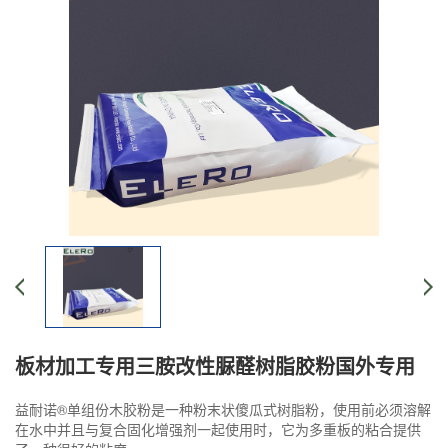
板材加工专用三胺改性脲醛树脂胶粉国外专用
益耐诺®单组份木胶粉是一种粉末状傻瓜式树脂粉，使用前必须溶解
在水中并且与复合固化增强剂一起使用时，它为多重板的粘合提供